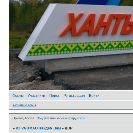
Форум
Участники
Поиск
Регистрация
Войти
Активные темы
Привет, Гость!
Войдите
или
зарегистрируйтесь
.
»
ЮГРА ХМАО Найдём Вам
»
ДОР